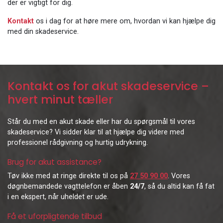
der er vigtigt for dig.
Kontakt
os i dag for at høre mere om, hvordan vi kan hjælpe dig
med din skadeservice.
Kontakt os for akut skadeservice –
hvert minut tæller
Står du med en akut skade eller har du spørgsmål til vores
skadeservice? Vi sidder klar til at hjælpe dig videre med
professionel rådgivning og hurtig udrykning.
Brug for akut assistance?
Tøv ikke med at ringe direkte til os på
27 50 90 00
. Vores
døgnbemandede vagttelefon er åben
24/7
, så du altid kan få fat
i en ekspert, når uheldet er ude.
Få et uforpligtende tilbud