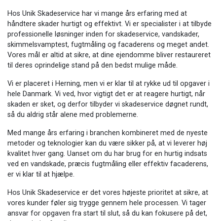
Hos Unik Skadeservice har vi mange års erfaring med at
håndtere skader hurtigt og effektivt. Vi er specialister i at tilbyde
professionelle løsninger inden for skadeservice, vandskader,
skimmelsvamptest, fugtmåling og facaderens og meget andet.
Vores mål er altid at sikre, at dine ejendomme bliver restaureret
til deres oprindelige stand på den bedst mulige måde.
Vi er placeret i Herning, men vi er klar til at rykke ud til opgaver i
hele Danmark. Vi ved, hvor vigtigt det er at reagere hurtigt, når
skaden er sket, og derfor tilbyder vi skadeservice døgnet rundt,
så du aldrig står alene med problemerne.
Med mange års erfaring i branchen kombineret med de nyeste
metoder og teknologier kan du være sikker på, at vi leverer høj
kvalitet hver gang. Uanset om du har brug for en hurtig indsats
ved en vandskade, præcis fugtmåling eller effektiv facaderens,
er vi klar til at hjælpe.
Hos Unik Skadeservice er det vores højeste prioritet at sikre, at
vores kunder føler sig trygge gennem hele processen. Vi tager
ansvar for opgaven fra start til slut, så du kan fokusere på det,