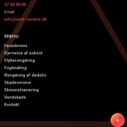
27 50 90 00
Email:
info@unik-service.dk
Menu
Facaderens
Fjernelse af asbest
Flytterengøring
Fugtmåling
Rengøring af dødsbo
Skadeservice
Skimmelsanering
Vandskade
Kontakt
+
Copyright © 2026 - Unik Ejendoms- & Skadeservice
, CVR 45276384
|
Privatlivspolitik
|
Cookiepolitik